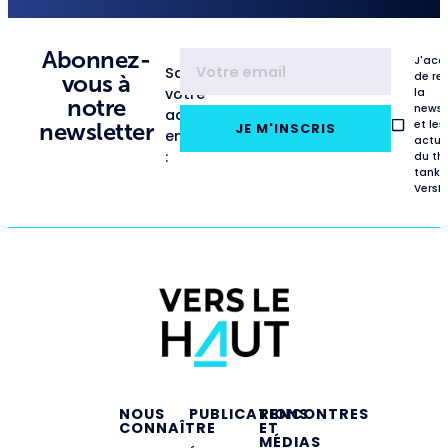
Abonnez-
J'acc
Saisissez
de re
vous à
votre
la
notre
newsl
adresse
et les
newsletter
JE M'INSCRIS
email
actua
:
du th
tank
VersL
NOUS
PUBLICATIONS
RENCONTRES
CONNAÎTRE
ET
MÉDIAS