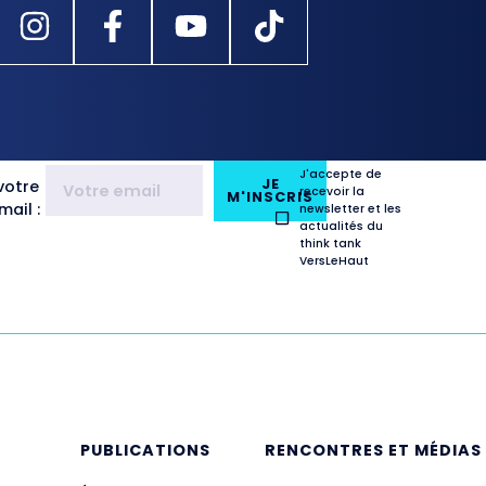
J'accepte de
JE
votre
recevoir la
M'INSCRIS
ail :
newsletter et les
actualités du
think tank
VersLeHaut
E
PUBLICATIONS
RENCONTRES ET MÉDIAS