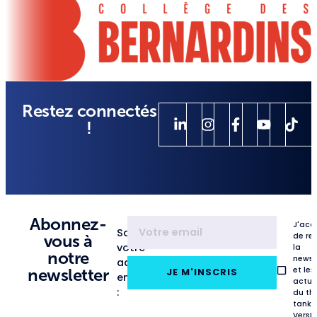
Restez connectés
!
Abonnez-
J'acc
Saisissez
de re
vous à
votre
la
notre
newsl
adresse
et les
newsletter
JE M'INSCRIS
email
actua
:
du th
tank
VersL