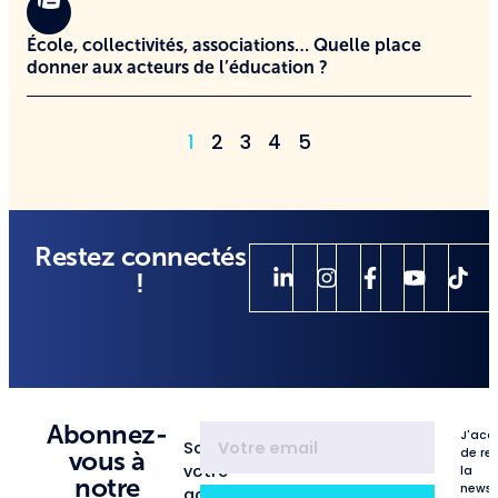
École, collectivités, associations… Quelle place
donner aux acteurs de l’éducation ?
1
2
3
4
5
Restez connectés
!
Abonnez-
J'acc
Saisissez
de re
vous à
votre
la
notre
newsl
adresse