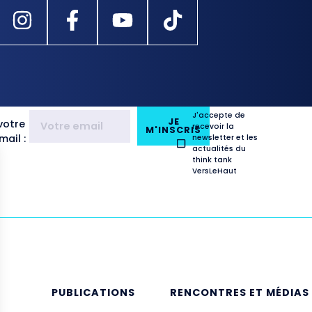
J'accepte de
JE
votre
recevoir la
M'INSCRIS
ail :
newsletter et les
actualités du
think tank
VersLeHaut
E
PUBLICATIONS
RENCONTRES ET MÉDIAS