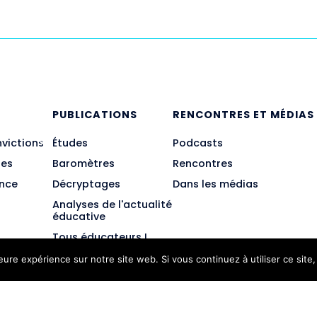
E
PUBLICATIONS
RENCONTRES ET MÉDIAS
nvictions
Études
Podcasts
des
Baromètres
Rencontres
ance
Décryptages
Dans les médias
Analyses de l'actualité
éducative
Tous éducateurs !
leure expérience sur notre site web. Si vous continuez à utiliser ce sit