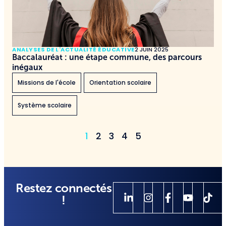
ANALYSES DE L'ACTUALITÉ ÉDUCATIVE
2 JUIN 2025
Baccalauréat : une étape commune, des parcours
inégaux
Missions de l'école
Orientation scolaire
Système scolaire
1
2
3
4
5
Restez connectés
!