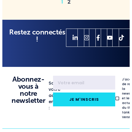
1
2
Restez connectés
!
Abonnez-
J'acc
Saisissez
de re
vous à
votre
la
notre
newsl
adresse
et les
newsletter
JE M'INSCRIS
email
actua
:
du th
tank
VersL