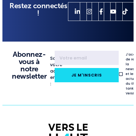
Restez connectés
!
Abonnez-
J'acc
Saisissez
de re
vous à
votre
la
notre
newsl
adresse
et les
newsletter
JE M'INSCRIS
email
actua
:
du th
tank
VersL