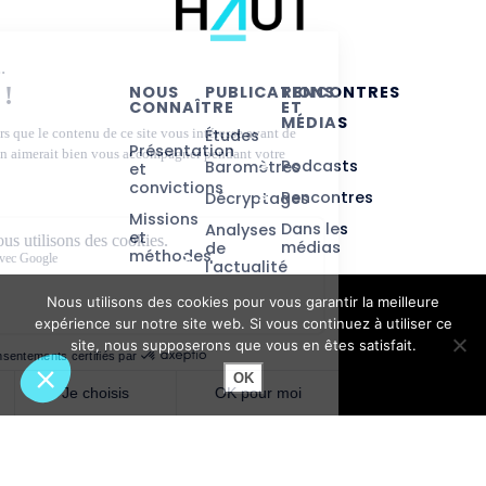
NOUS
PUBLICATIONS
RENCONTRES
CONNAÎTRE
ET
MÉDIAS
Études
Présentation
Podcasts
Baromètres
et
convictions
Rencontres
Décryptages
Missions
Dans les
Analyses
et
médias
de
méthodes
l'actualité
éducative
Équipe et
Nous utilisons des cookies pour vous garantir la meilleure
gouvernance
Tous
expérience sur notre site web. Si vous continuez à utiliser ce
éducateurs
Partenariats
site, nous supposerons que vous en êtes satisfait.
!
Contact
OK
2026 © VersLeHaut - Tous droits réservés
Mentions légales
Politique de confidentialité
Abonnez-vous à notre newsletter
Réalisation : Ekole.fr