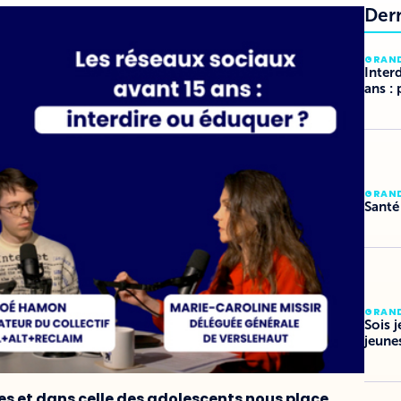
Der
GRAN
Inter
ans : 
GRAN
Santé
GRAN
Sois 
jeune
s et dans celle des adolescents nous place