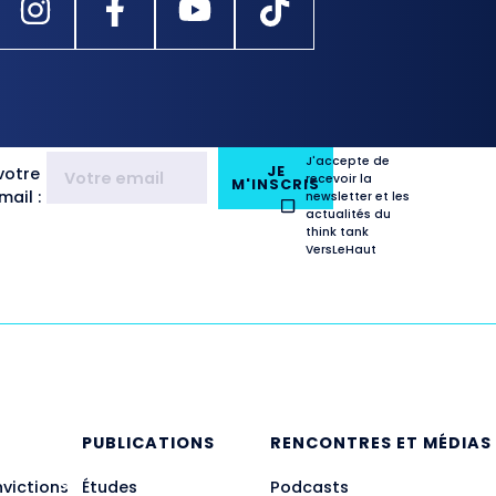
J'accepte de
JE
votre
recevoir la
M'INSCRIS
ail :
newsletter et les
actualités du
think tank
VersLeHaut
E
PUBLICATIONS
RENCONTRES ET MÉDIAS
nvictions
Études
Podcasts