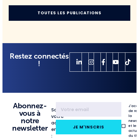
TOUTES LES PUBLICATIONS
Restez connectés
!
Abonnez-
J'acc
Saisissez
de re
vous à
votre
la
notre
newsl
adresse
et les
newsletter
JE M'INSCRIS
email
actua
:
du th