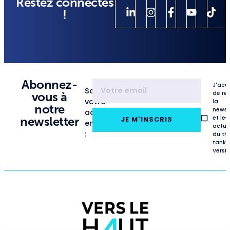
Restez connectés
!
Abonnez-
J'acc
Saisissez
de re
vous à
votre
la
notre
newsl
adresse
et les
newsletter
JE M'INSCRIS
email
actua
:
du th
tank
VersL