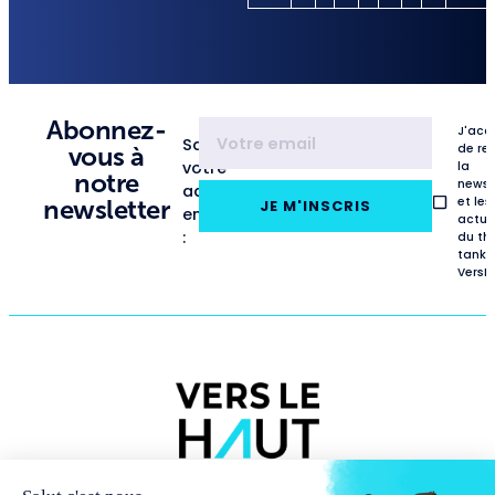
Abonnez-
J'acc
Saisissez
de re
vous à
votre
la
notre
newsl
adresse
et les
newsletter
JE M'INSCRIS
email
actua
:
du th
tank
VersL