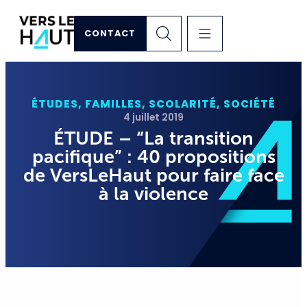
CONTACT
ÉTUDES
,
FAMILLES
,
SCOLARITÉ
,
SOCIÉTÉ
4 juillet 2019
ÉTUDE – “La transition
pacifique” : 40 propositions
de VersLeHaut pour faire face
à la violence