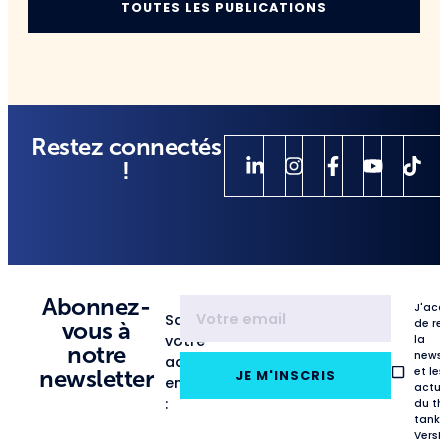
TOUTES LES PUBLICATIONS
Restez connectés
!
Abonnez-
J'acc
Saisissez
de re
vous à
votre
la
notre
newsl
adresse
et les
newsletter
JE M'INSCRIS
email
actua
:
du th
tank
VersL