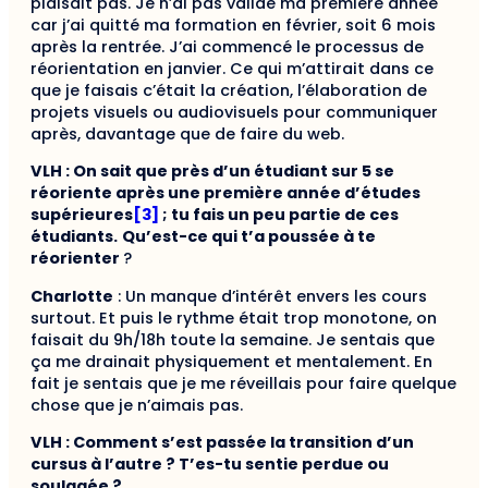
plaisait pas. Je n’ai pas validé ma première année
car j’ai quitté ma formation en février, soit 6 mois
après la rentrée. J’ai commencé le processus de
réorientation en janvier. Ce qui m’attirait dans ce
que je faisais c’était la création, l’élaboration de
projets visuels ou audiovisuels pour communiquer
après, davantage que de faire du web.
VLH : On sait que près d’un étudiant sur 5 se
réoriente après une première année d’études
supérieures
[3]
; tu fais un peu partie de ces
étudiants.
Qu’est-ce qui t’a poussée à te
réorienter
?
Charlotte
: Un manque d’intérêt envers les cours
surtout. Et puis le rythme était trop monotone, on
faisait du 9h/18h toute la semaine. Je sentais que
ça me drainait physiquement et mentalement. En
fait je sentais que je me réveillais pour faire quelque
chose que je n’aimais pas.
VLH : Comment s’est passée la transition d’un
cursus à l’autre ? T’es-tu sentie perdue ou
soulagée ?