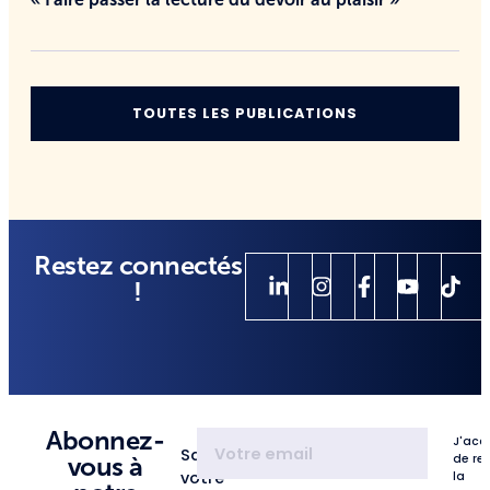
TOUTES LES PUBLICATIONS
Restez connectés
!
Abonnez-
J'acc
Saisissez
de re
vous à
votre
la