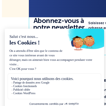
Abonnez-vous à
Saisissez 
notre newsletter
adresse em
NOUS CONNAÎTR
Présentation et co
Missions et métho
Équipe et gouvern