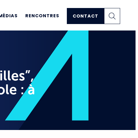
MÉDIAS
RENCONTRES
CONTACT
lles”,
le : à