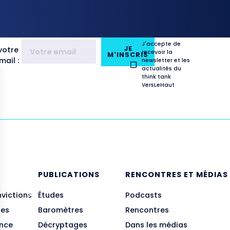
J'accepte de
JE
votre
recevoir la
M'INSCRIS
ail :
newsletter et les
actualités du
think tank
VersLeHaut
E
PUBLICATIONS
RENCONTRES ET MÉDIAS
nvictions
Études
Podcasts
des
Baromètres
Rencontres
ance
Décryptages
Dans les médias