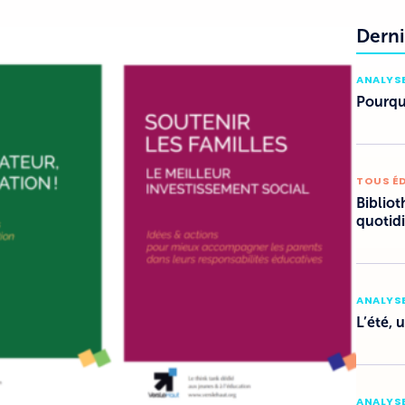
Derni
ANALYSE
Pourquo
TOUS É
Bibliot
quotid
ANALYSE
L’été, 
ANALYSE