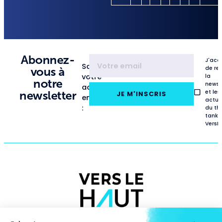
Abonnez-
J'acc
Saisissez
de re
vous à
votre
la
notre
newsl
adresse
et les
newsletter
JE M'INSCRIS
email
actua
:
du th
tank
VersL