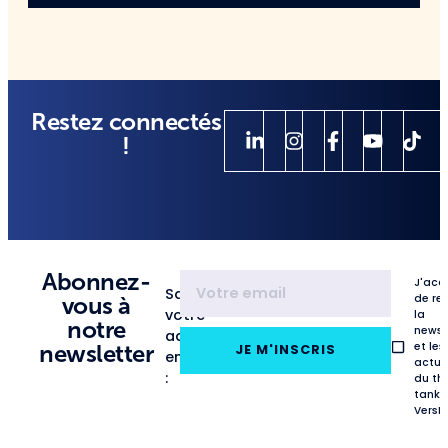
Restez connectés
!
Abonnez-
J'acc
Saisissez
de re
vous à
votre
la
notre
newsl
adresse
et les
newsletter
JE M'INSCRIS
email
actua
:
du th
tank
VersL