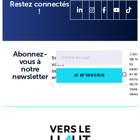
Restez connectés
!
Abonnez-
J'acc
Saisissez
de re
vous à
votre
la
notre
newsl
adresse
et les
newsletter
JE M'INSCRIS
email
actua
:
du th
tank
VersL