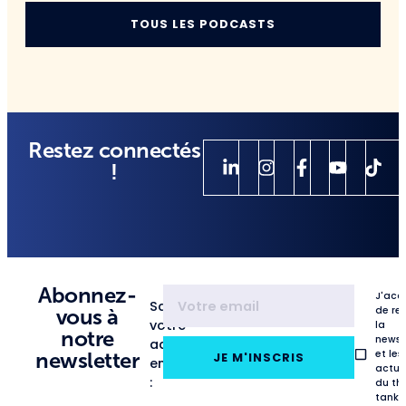
TOUS LES PODCASTS
Restez connectés
!
Abonnez-
J'acc
Saisissez
de re
vous à
votre
la
notre
newsl
adresse
et les
newsletter
JE M'INSCRIS
email
actua
:
du th
tank