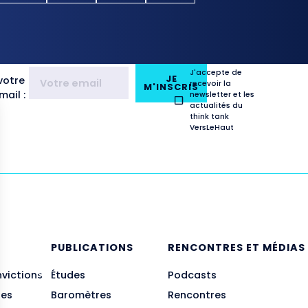
J'accepte de
JE
votre
recevoir la
M'INSCRIS
ail :
newsletter et les
actualités du
think tank
VersLeHaut
E
PUBLICATIONS
RENCONTRES ET MÉDIAS
nvictions
Études
Podcasts
des
Baromètres
Rencontres