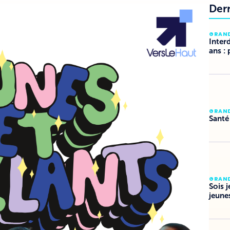
Der
GRAN
Inter
ans : 
GRAN
Santé
GRAN
Sois 
jeune