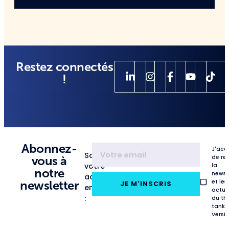
Restez connectés
!
Abonnez-
J'acc
Saisissez
de re
vous à
votre
la
notre
newsl
adresse
et les
newsletter
JE M'INSCRIS
email
actua
:
du th
tank
VersL