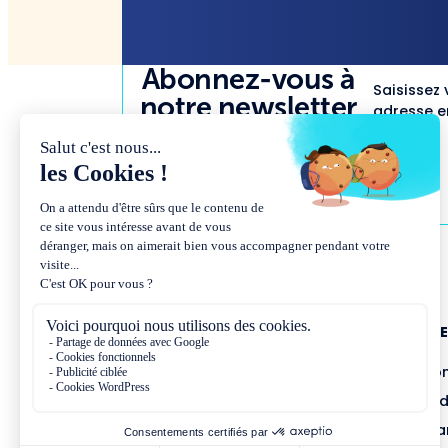
Abonnez-vous à
Saisissez 
notre newsletter
adresse em
NOUS CONNAÎTR
Présentation et co
Missions et métho
Équipe et gouvern