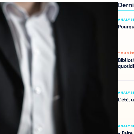
Derni
ANALYSE
Pourquo
TOUS É
Bibliot
quotid
ANALYSE
L’été, 
ANALYSE
« Faire