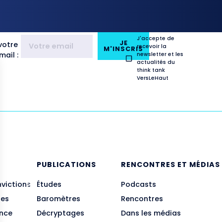
J'accepte de
JE
votre
recevoir la
M'INSCRIS
ail :
newsletter et les
actualités du
think tank
VersLeHaut
E
PUBLICATIONS
RENCONTRES ET MÉDIAS
nvictions
Études
Podcasts
des
Baromètres
Rencontres
ance
Décryptages
Dans les médias