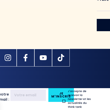
J'accepte de
JE
votre
recevoir la
M'INSCRIS
ail :
newsletter et les
actualités du
think tank