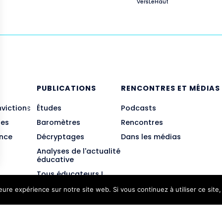
VersLeHaut
E
PUBLICATIONS
RENCONTRES ET MÉDIAS
nvictions
Études
Podcasts
des
Baromètres
Rencontres
ance
Décryptages
Dans les médias
Analyses de l'actualité
éducative
Tous éducateurs !
leure expérience sur notre site web. Si vous continuez à utiliser ce sit