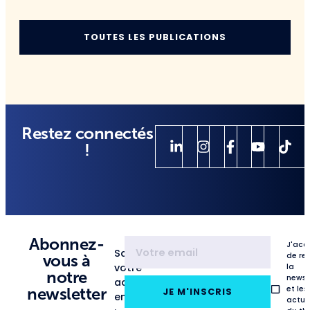
TOUTES LES PUBLICATIONS
Restez connectés
!
Abonnez-
J'acc
Saisissez
de re
vous à
votre
la
notre
newsl
adresse
et les
newsletter
JE M'INSCRIS
email
actua