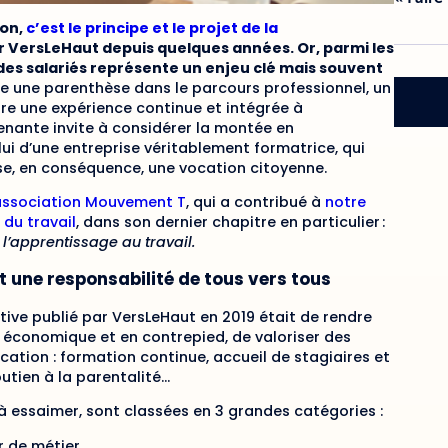
ion,
c’est le principe et le projet de la
 VersLeHaut depuis quelques années. Or, parmi les
des salariés représente un enjeu clé mais souvent
me une parenthèse dans le parcours professionnel, un
tre une expérience continue et intégrée à
renante invite à considérer la montée en
ui d’une entreprise véritablement formatrice, qui
se, en conséquence, une vocation citoyenne.
association Mouvement T
, qui a contribué à
notre
 du travail
, dans son dernier chapitre en particulier :
l’apprentissage au travail.
st une responsabilité de tous vers tous
tive publié par VersLeHaut en 2019 était de rendre
t économique et en contrepied, de valoriser des
ation : formation continue, accueil de stagiaires et
utien à la parentalité…
 à essaimer, sont classées en 3 grandes catégories :
r de métier,