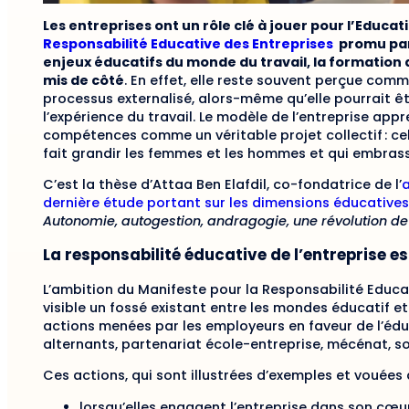
Les entreprises ont un rôle clé à jouer pour l’Educat
Responsabilité Educative des Entreprises
promu par
enjeux éducatifs du monde du travail, la formation 
mis de côté
. En effet, elle reste souvent perçue com
processus externalisé, alors-même qu’elle pourrait ê
l’expérience du travail. Le modèle de l’entreprise app
compétences comme un véritable projet collectif : cel
fait grandir les femmes et les hommes et qui embras
C’est la thèse d’Attaa Ben Elafdil, co-fondatrice de l’
dernière étude portant sur les dimensions éducatives
Autonomie, autogestion, andragogie, une révolution de 
La responsabilité éducative de l’entreprise e
L’ambition du Manifeste pour la Responsabilité Educa
visible un fossé existant entre les mondes éducatif e
actions menées par les employeurs en faveur de l’éduc
alternants, partenariat école-entreprise, mécénat, so
Ces actions, qui sont illustrées d’exemples et vouées
lorsqu’elles engagent l’entreprise dans son cœu