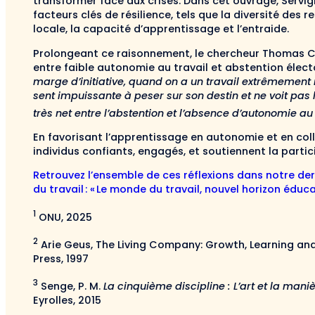
transformer face aux crises. Dans cet ouvrage, Servi
facteurs clés de résilience, tels que la diversité des
locale, la capacité d’apprentissage et l’entraide.
Prolongeant ce raisonnement, le chercheur Thomas Co
entre faible autonomie au travail et abstention élector
marge d’initiative, quand on a un travail extrêmement r
sent impuissante à peser sur son destin et ne voit pas l’i
très net entre l’abstention et l’absence d’autonomie au 
En favorisant l’apprentissage en autonomie et en coll
individus confiants, engagés, et soutiennent la partic
Retrouvez l’ensemble de ces réflexions dans notre de
du travail : « Le monde du travail, nouvel horizon éduca
1
ONU, 2025
2
Arie Geus, The Living Company: Growth, Learning and
Press, 1997
3
Senge, P. M.
La cinquième discipline : L’art et la man
Eyrolles, 2015