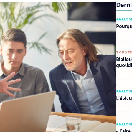
Derni
ANALYSE
Pourquo
TOUS É
Bibliot
quotid
ANALYSE
L’été, 
ANALYSE
« Faire