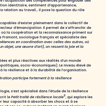
de l’acquisition des compétences pour englober des
tion identitaire, sentiment d’appartenance,
a relation au travail… Il pose la question du rôle
s capables d’exister pleinement dans le collectif de
n vecteur d’émancipation. Il permet de s’affranchir de
e où la coopération et la reconnaissance priment sur
as Framont, sociologue français et spécialiste des
pétences en coordination avec celles des autres, où
un objet, une œuvre d’art), on ressent la joie et la
ées et plus réactives aux réalités d’un monde
opolitiques, socio-économiques). Le niveau élevé de
la résilience et à la durabilité de l’organisation.
ration participe fortement à la résilience
gie, s’est spécialisé dans l’étude de la résilience
5
rit le
Petit traité de résilience locale
, qui explore les
leur capacité à absorber les chocs et à se