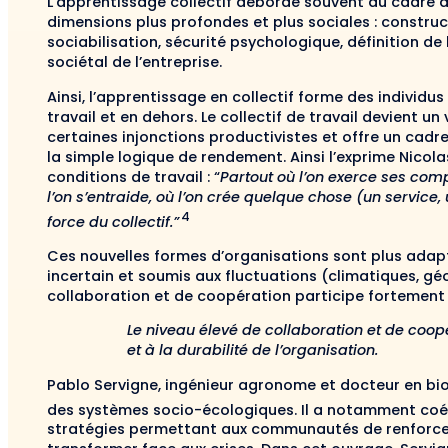
L’apprentissage collectif déborde souvent du cadre 
dimensions plus profondes et plus sociales : construc
sociabilisation, sécurité psychologique, définition de l
sociétal de l’entreprise.
Ainsi, l’apprentissage en collectif forme des individu
travail et en dehors. Le collectif de travail devient u
certaines injonctions productivistes et offre un cadr
la simple logique de rendement. Ainsi l’exprime Nicol
conditions de travail : “
Partout où l’on exerce ses com
l’on s’entraide, où l’on crée quelque chose (un service, 
4
force du collectif.”
Ces nouvelles formes d’organisations sont plus adapt
incertain et soumis aux fluctuations (climatiques, gé
collaboration et de coopération participe fortement à 
Le niveau élevé de collaboration et de coopé
et à la durabilité de l’organisation.
Pablo Servigne, ingénieur agronome et docteur en biolo
des systèmes socio-écologiques. Il a notamment coéc
stratégies permettant aux communautés de renforcer 