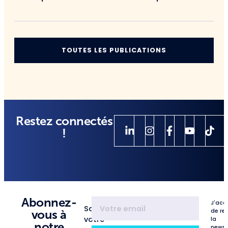
TOUTES LES PUBLICATIONS
Restez connectés
!
Abonnez-
J'acc
Saisissez
de re
vous à
votre
la
notre
newsl