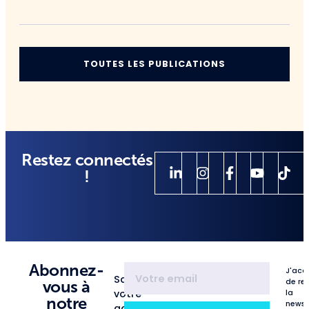
TOUTES LES PUBLICATIONS
Restez connectés
!
Abonnez-
J'acc
Saisissez
de re
vous à
votre
la
notre
newsl
adresse