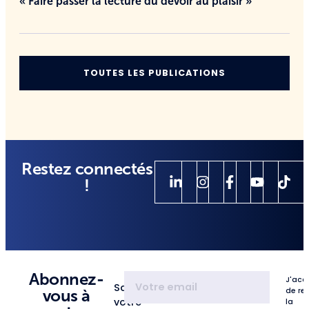
« Faire passer la lecture du devoir au plaisir »
TOUTES LES PUBLICATIONS
Restez connectés
!
Abonnez-
J'acc
Saisissez
de re
vous à
votre
la