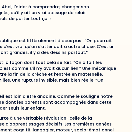
r Abel, l’aider à comprendre, changer son
s, qu’il y ait un vrai passage de relais
seuls de porter tout ça. »
publique est littéralement à deux pas : “On pourrait
s c’est vrai qu’on s’attendait à autre chose. C’est un
ont grandes, il y a des dessins partout.”
t la façon dont tout cela se fait. “On a fait les
 C’est comme s’il n’y avait aucun lien.” Une mécanique
re la fin de la crèche et l’entrée en maternelle,
es. Une rupture invisible, mais bien réelle. “On
eil est loin d’être anodine. Comme le souligne notre
ère dont les parents sont accompagnés dans cette
er seuls leur enfant.
te à une véritable révolution : celle de la
e d’apprentissages décisifs. Les premières années
ment cognitif, langagier, moteur, socio-émotionnel