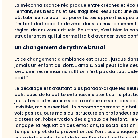
La méconnaissance réciproque entre crèches et éco
l’enfant, ses besoins et ses fragilités. Résultat : une 
déstabilisante pour les parents. Les apprentissages am
L’enfant doit repartir de zéro, dans un environnement 
règles, de nouveaux rituels. Pourtant, c’est bien la co
structurantes qui lui permettrait d’avancer avec conf
Un changement de rythme brutal
Et ce changement d’ambiance est brutal, jusque dans le
jamais un enfant qui dort. Jamais. Abel peut faire de
sera une heure maximum. Et on n’est pas du tout aidés
août.”
Le décalage est d’autant plus paradoxal que les neur
politiques de la petite enfance, insistent sur la plas
jours. Les professionnels de la crèche ne sont pas de s
invisible, mais essentiel. Un accompagnement global 
voit pas toujours mais qui structure en profondeur 
d’attention, l’observation des signaux de l’enfant, l
langage, la régulation des émotions, la socialisation, 
temps long et de la prévention, où l’on tisse chaque 
suite de la scolarité et de la vie. Pourtant, cette conti