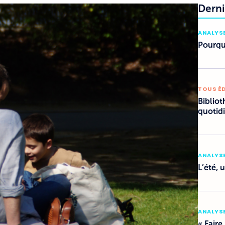
Derni
ANALYSE
Pourquo
TOUS É
Bibliot
quotid
ANALYSE
L’été, 
ANALYSE
« Faire