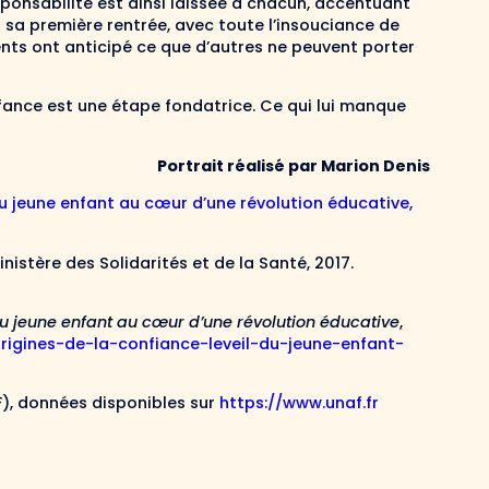
sponsabilité est ainsi laissée à chacun, accentuant
à sa première rentrée, avec toute l’insouciance de
ents ont anticipé ce que d’autres ne peuvent porter
 enfance est une étape fondatrice. Ce qui lui manque
Portrait réalisé par Marion Denis
du jeune enfant au cœur d’une révolution éducative,
nistère des Solidarités et de la Santé, 2017.
 du jeune enfant au cœur d’une révolution éducative
,
rigines-de-la-confiance-leveil-du-jeune-enfant-
F), données disponibles sur
https://www.unaf.fr