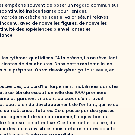
les empêche souvent de poser un regard commun sur
discontinuité insécurisante pour l’enfant,
orcés en crèche ne sont ni valorisés, ni relayés.
inconnu, avec de nouvelles figures, de nouvelles
ntinuité des expériences bienveillantes et
iance.
s rythmes quotidiens. “A la crèche, ils ne réveillent
s siestes de deux heures. Dans cette maternelle, ce
 à le préparer. On va devoir gérer ça tout seuls, en
osciences, aujourd’hui largement mobilisées dans les
ticité cérébrale exceptionnelle des 1000 premiers
imples gardiens : ils sont au cœur d’un travail
et quotidien du développement de l’enfant, qui ne se
ses compétences futures. Cela passe par des gestes
’encouragement de son autonomie, l’acquisition du
la sécurisation affective. C’est un métier du lien, du
jour des bases invisibles mais déterminantes pour la
nuité avec l’école reste parallèle.