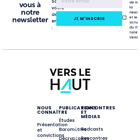
Saisissez
de re
vous à
votre
la
notre
newsl
adresse
et les
newsletter
JE M'INSCRIS
email
actua
:
du th
tank
VersL
NOUS
PUBLICATIONS
RENCONTRES
CONNAÎTRE
ET
MÉDIAS
Études
Présentation
Podcasts
Baromètres
et
convictions
Rencontres
Décryptages