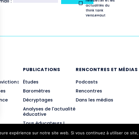
ail :
newsletter et les
actualités du
think tank
VersLeHaut
E
PUBLICATIONS
RENCONTRES ET MÉDIAS
nvictions
Études
Podcasts
des
Baromètres
Rencontres
ance
Décryptages
Dans les médias
Analyses de l'actualité
éducative
Tous éducateurs !
leure expérience sur notre site web. Si vous continuez à utiliser ce sit