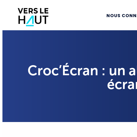
NOUS CONN
Croc’Écran : un a
écra