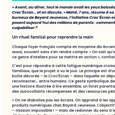
« Avant, au dîner, tout le monde avait les yeux baissé
Croc’Écran… et on discute. » Mahé, 7 ans, résume à sa
bureaux de Bayard Jeunesse, l’initiative Croc’Écran 
posent aujourd’hui des millions de parents : comment 
culpabiliser ?
Un rituel familial pour reprendre la main
Chaque foyer français compte en moyenne dix écrans.
aussi, souvent sans s’en rendre compte. « On sait qu’
ce genre d’ateliers pour se mettre en action », confi
C’est pour répondre à cette fatigue numérique croissan
familiaux, que le projet a vu le jour. Le principe est d
boîte décorée – le Croc’Écran – dans laquelle on dép
reconnecter… entre humains. Ce geste symbolique devie
une histoire illustrée à lire ensemble, un livret parental
des autocollants récompenses et des ressources pé
« On ne diabolise pas les écrans. On apprend à les app
produits numériques chez Bayard Jeunesse. L’objectif n
– mission impossible ! – mais de redonner du sens à l