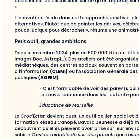
déclencheur de discussions sur ce qu’on regarde, sur 
»
L’innovation réside dans cette approche positive : plu
alternatives. Plutôt que de pointer les dérives, célèb
pouce ludique pour décrocher », résume une animatric
Petit outil, grandes ambitions
Depuis novembre 2024, plus de 500 000 kits ont été d
Images Doc, Astrapi…). Des ateliers ont été organisés
médiathèques, des centres sociaux, souvent en parten
à l’information
(CLEMI)
ou l’Association Générale des 
publiques
(AGEEM)
.
« C’est formidable de voir des parents qui 
retrouver confiance dans leur autorité par
Éducatrice de Marseille
Le Croc’Écran devient aussi un outil de lien social et 
formation Réseau Canopé, Bayard Jeunesse a déjà mené
découvrent qu’elles peuvent avoir prise sur leur envi
subir. «
C’est formidable de voir des parents qui n’osai