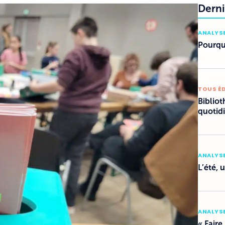
Derni
ANALYSE
Pourquo
TOUS É
Bibliot
quotid
ANALYSE
L’été, 
ANALYSE
« Faire