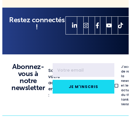
Restez connectés
!
Abonnez-
J'acc
Saisissez
de re
vous à
votre
la
notre
newsl
adresse
et les
newsletter
JE M'INSCRIS
email
actua
:
du th
tank
VersL