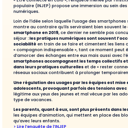
« Être connecté en colo », l’enquête menée par l’Insti
populaire (INJEP) propose une immersion au sein des
numériques.
Loin de l’idée selon laquelle l’usage des smartphones 
montre au contraire qu’ils serviraient bien souvent le 
smartphone en 2019,
ce dernier ne semble pas concur
séjour :
les pratiques numériques sont souvent l’occ
sociabilité
en train de se faire et cimentent les liens 
« compagnon indispensable », tant ce moment peut ê
d’amorcer des échanges entre eux mais aussi avec l’éq
smartphones accompagnent les temps collectifs et
dans leurs pratiques culturelles
et de « rester connec
réseaux sociaux contribuent à prolonger temporairem
Une régulation des usages par les équipes est mise e
adolescents, provoquant parfois des tensions avec 
légitime aux yeux des jeunes et mal vécue par les ado
type de vacances.
Les parents, quant à eux, sont plus présents dans les
les équipes d’animation, qui mettent en place des blog
qu’avec leurs enfants.
> Lire l’enquête de l’INJEP