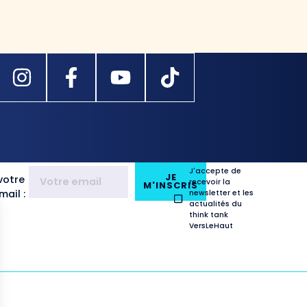
J'accepte de
JE
votre
recevoir la
M'INSCRIS
ail :
newsletter et les
actualités du
think tank
VersLeHaut