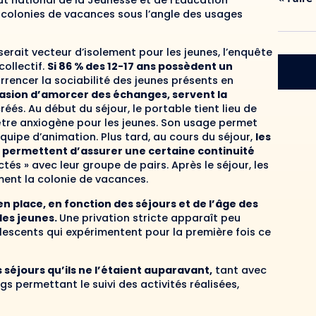
tut national de la Jeunesse et de l’Éducation
 colonies de vacances sous l’angle des usages
serait vecteur d’isolement pour les jeunes, l’enquête
collectif.
Si 86 % des 12-17 ans possèdent un
rencer la sociabilité des jeunes présents en
asion d’amorcer des échanges, servent la
créés. Au début du séjour, le portable tient lieu de
tre anxiogène pour les jeunes. Son usage permet
uipe d’animation. Plus tard, au cours du séjour,
les
 permettent d’assurer une certaine continuité
tés » avec leur groupe de pairs. Après le séjour, les
ent la colonie de vacances.
n place, en fonction des séjours et de l’âge des
les jeunes.
Une privation stricte apparaît peu
lescents qui expérimentent pour la première fois ce
 séjours qu’ils ne l’étaient auparavant,
tant avec
s permettant le suivi des activités réalisées,