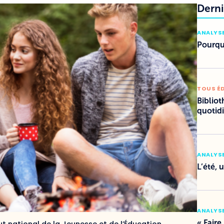
Derni
ANALYSE
Pourquo
TOUS É
Bibliot
quotid
ANALYSE
L’été, 
ANALYSE
« Faire