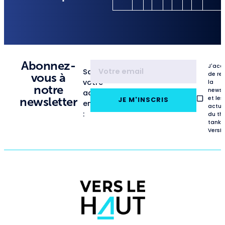
Abonnez-
J'acc
Saisissez
de re
vous à
votre
la
notre
newsl
adresse
et les
newsletter
JE M'INSCRIS
email
actua
:
du th
tank
VersL