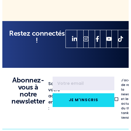
Restez connectés
!
Abonnez-
J'acc
Saisissez
de re
vous à
votre
la
notre
newsl
adresse
et les
newsletter
JE M'INSCRIS
email
actua
:
du th
tank
VersL