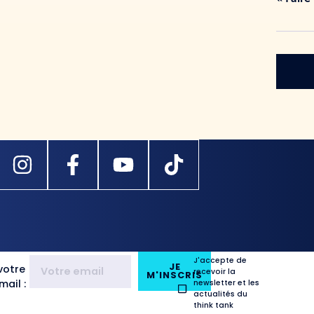
J'accepte de
JE
votre
recevoir la
M'INSCRIS
ail :
newsletter et les
actualités du
think tank