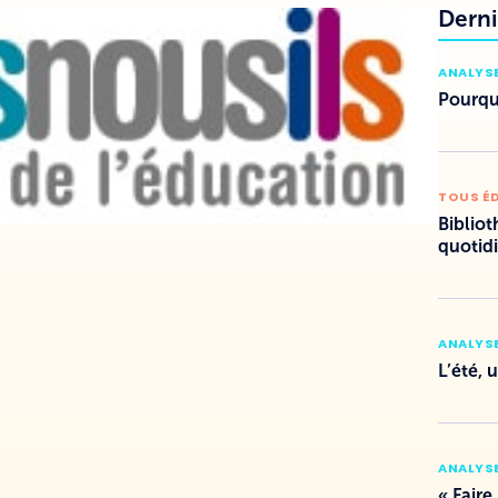
Derni
ANALYSE
Pourquo
TOUS É
Bibliot
quotid
ANALYSE
L’été, 
ANALYSE
« Faire