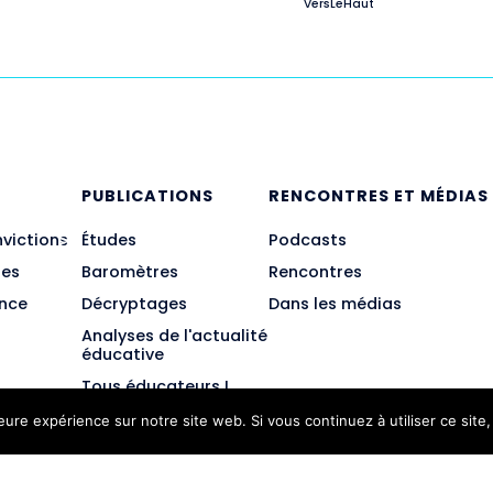
VersLeHaut
E
PUBLICATIONS
RENCONTRES ET MÉDIAS
nvictions
Études
Podcasts
des
Baromètres
Rencontres
ance
Décryptages
Dans les médias
Analyses de l'actualité
éducative
Tous éducateurs !
leure expérience sur notre site web. Si vous continuez à utiliser ce sit