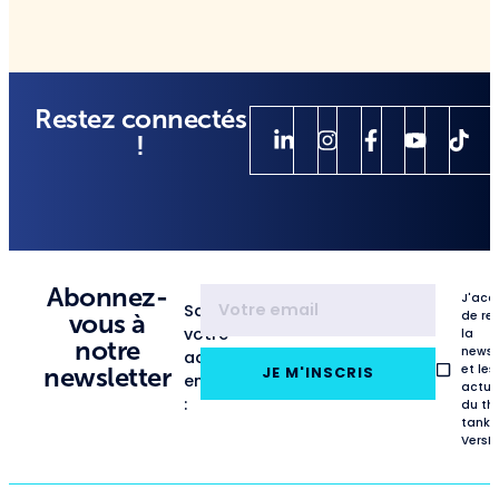
Restez connectés
!
Abonnez-
J'acc
Saisissez
de re
vous à
votre
la
notre
newsl
adresse
et les
newsletter
JE M'INSCRIS
email
actua
:
du th
tank
VersL