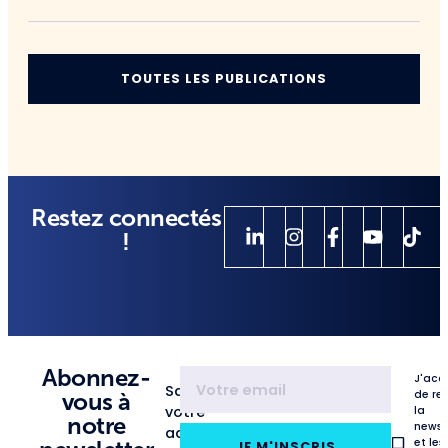
TOUTES LES PUBLICATIONS
Restez connectés
!
Abonnez-
J'acc
Saisissez
de re
vous à
votre
la
notre
newsl
adresse
et les
JE M'INSCRIS