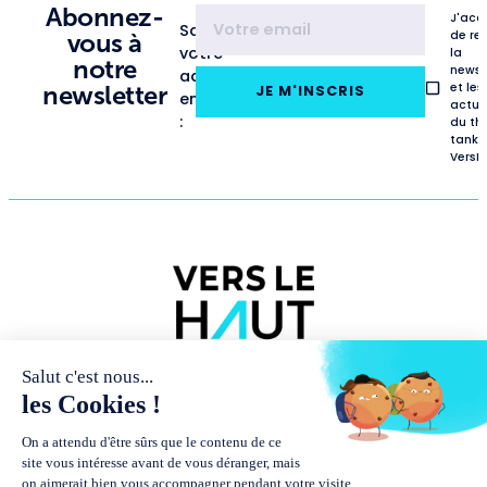
Abonnez-
J'acc
Saisissez
de re
vous à
votre
la
notre
newsl
adresse
et les
newsletter
JE M'INSCRIS
email
actua
:
du th
tank
VersL
NOUS
PUBLICATIONS
RENCONTRES
CONNAÎTRE
ET
MÉDIAS
Études
Présentation
Podcasts
Baromètres
et