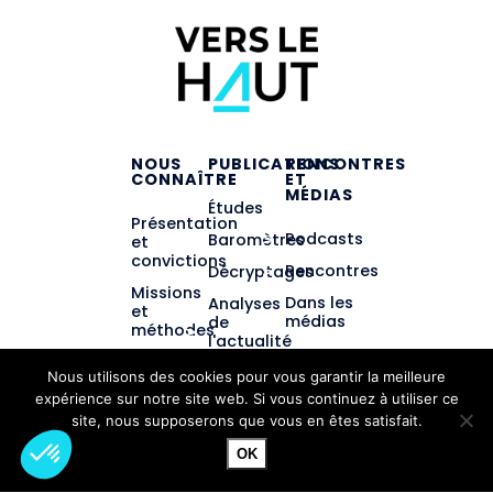
NOUS
PUBLICATIONS
RENCONTRES
CONNAÎTRE
ET
MÉDIAS
Études
Présentation
Podcasts
Baromètres
et
convictions
Rencontres
Décryptages
Missions
Dans les
Analyses
et
médias
de
méthodes
l'actualité
éducative
Équipe et
Nous utilisons des cookies pour vous garantir la meilleure
gouvernance
Tous
expérience sur notre site web. Si vous continuez à utiliser ce
éducateurs
Partenariats
site, nous supposerons que vous en êtes satisfait.
!
Contact
OK