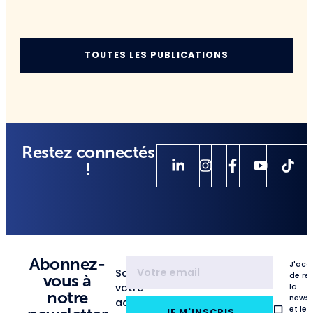
TOUTES LES PUBLICATIONS
Restez connectés
!
Abonnez-
J'acc
Saisissez
de re
vous à
votre
la
notre
newsl
adresse
et les
JE M'INSCRIS