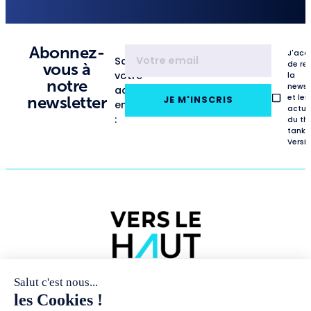
Abonnez-
J'acc
Saisissez
de re
vous à
votre
la
notre
newsl
adresse
et les
newsletter
JE M'INSCRIS
email
actua
:
du th
tank
VersL
NOUS
PUBLICATIONS
RENCONTRES
CONNAÎTRE
ET