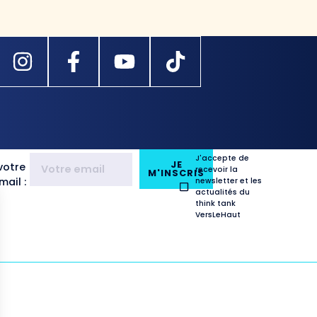
J'accepte de
JE
votre
recevoir la
M'INSCRIS
ail :
newsletter et les
actualités du
think tank
VersLeHaut