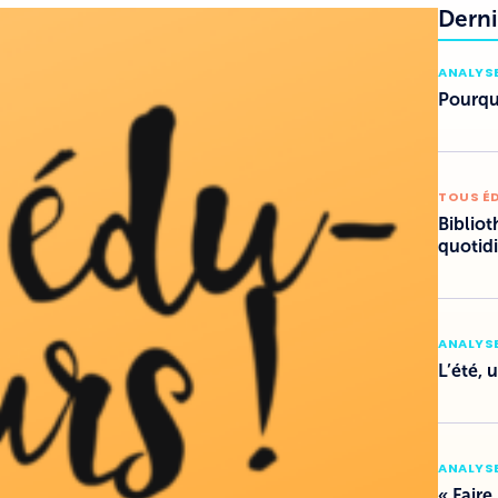
Derni
ANALYSE
Pourquo
TOUS É
Bibliot
quotid
ANALYSE
L’été, 
ANALYSE
« Faire