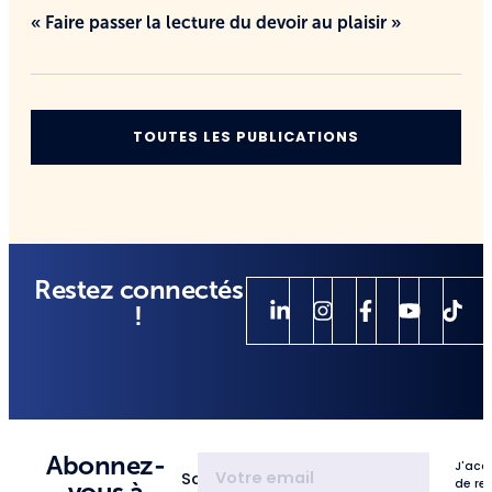
« Faire passer la lecture du devoir au plaisir »
TOUTES LES PUBLICATIONS
Restez connectés
!
Abonnez-
J'acc
Saisissez
de re
vous à