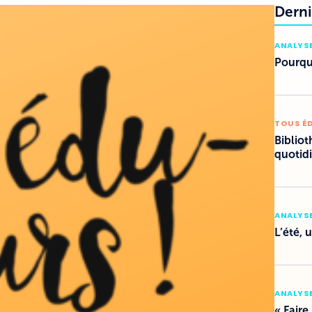
Derni
ANALYSE
Pourquo
TOUS É
Bibliot
quotid
ANALYSE
L’été, 
ANALYSE
« Faire