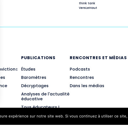
think tank
VersLeHaut
E
PUBLICATIONS
RENCONTRES ET MÉDIAS
nvictions
Études
Podcasts
des
Baromètres
Rencontres
ance
Décryptages
Dans les médias
Analyses de l'actualité
éducative
Tous éducateurs !
leure expérience sur notre site web. Si vous continuez à utiliser ce sit