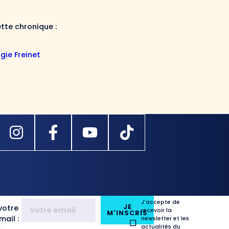
ette chronique :
gie Freinet
J'accepte de
JE
votre
recevoir la
M'INSCRIS
ail :
newsletter et les
actualités du