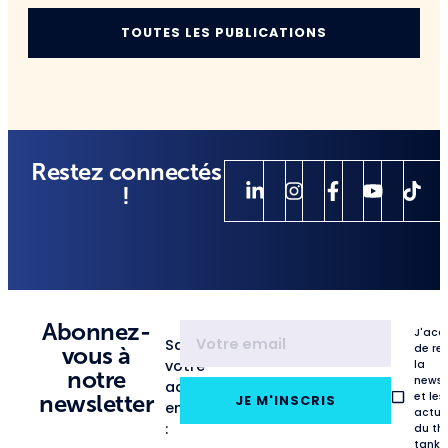
TOUTES LES PUBLICATIONS
Restez connectés
!
Abonnez-
J'acc
Saisissez
de re
vous à
votre
la
notre
newsl
adresse
et les
newsletter
JE M'INSCRIS
email
actua
:
du th
tank