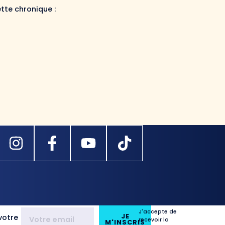
ette chronique :
J'accepte de
JE
votre
recevoir la
M'INSCRIS