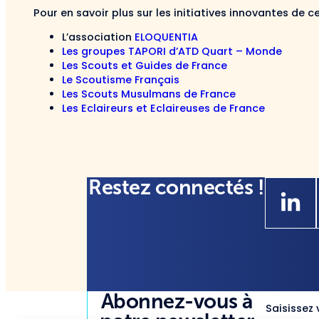
Pour en savoir plus sur les initiatives innovantes de c
L’association
ELOQUENTIA
Les groupes TAPORI d’ATD Quart – Monde
Les Scouts et Guides de France
Le Scoutisme Français
Les Scouts Musulmans de France
Les Eclaireurs et Eclaireuses de France
Restez connectés !
Abonnez-vous à
Saisissez 