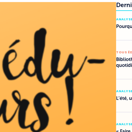
Derni
ANALYSE
Pourquo
TOUS É
Bibliot
quotid
ANALYSE
L’été, 
ANALYSE
« Faire