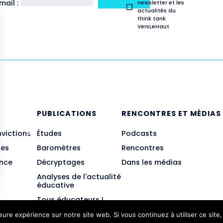
ail :
newsletter et les
actualités du
think tank
VersLeHaut
E
PUBLICATIONS
RENCONTRES ET MÉDIAS
nvictions
Études
Podcasts
des
Baromètres
Rencontres
ance
Décryptages
Dans les médias
Analyses de l'actualité
éducative
Tous éducateurs !
leure expérience sur notre site web. Si vous continuez à utiliser ce sit