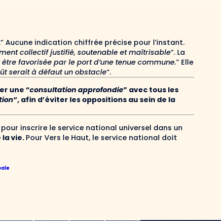
.” Aucune indication chiffrée précise pour l’instant.
ment collectif justifié, soutenable et maîtrisable
“. La
t être favorisée par le port d’une tenue commune.
” Elle
ût serait à défaut un obstacle
“.
r une “
consultation approfondie
” avec tous les
tion
“, afin d’éviter les oppositions au sein de la
our inscrire le service national universel dans un
la vie.
Pour Vers le Haut, le service national doit
bale