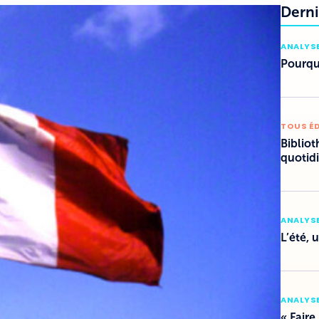
Derni
ANALYSE
Pourquo
TOUS É
Bibliot
quotid
ANALYSE
L’été, 
ANALYSE
« Faire