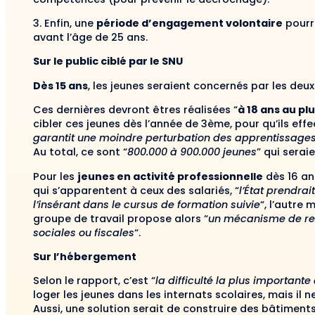
3. Enfin, une
période d’engagement volontaire
pourra
avant l’âge de 25 ans.
Sur le public ciblé par le SNU
Dès 15 ans
, les jeunes seraient concernés par les deu
Ces dernières devront êtres réalisées “
à 18 ans au pl
cibler ces jeunes dès l’année de 3ème, pour qu’ils eff
garantit une moindre perturbation des apprentissage
Au total, ce sont “
800.000 à 900.000 jeunes
” qui sera
Pour les
jeunes en activité professionnelle
dès 16 an
qui s’apparentent à ceux des salariés, “
l’État prendra
l’insérant dans le cursus de formation suivie
“, l’autre 
groupe de travail propose alors “
un mécanisme de rem
sociales ou fiscales
“.
Sur l’hébergement
Selon le rapport, c’est “
la difficulté la plus important
loger les jeunes dans les internats scolaires, mais il
Aussi, une solution serait de construire des bâtiments