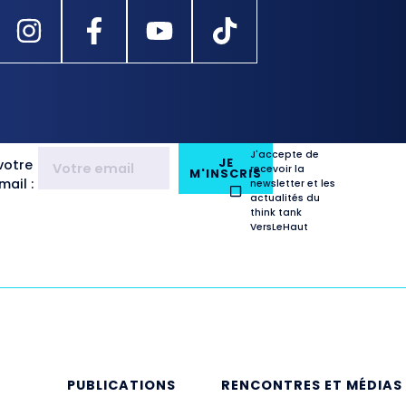
J'accepte de
JE
votre
recevoir la
M'INSCRIS
ail :
newsletter et les
actualités du
think tank
VersLeHaut
E
PUBLICATIONS
RENCONTRES ET MÉDIAS