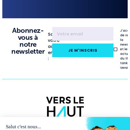
Abonnez-
J'acc
Saisissez
de re
vous à
votre
la
notre
newsl
adresse
et les
newsletter
JE M'INSCRIS
email
actua
:
du th
tank
VersL